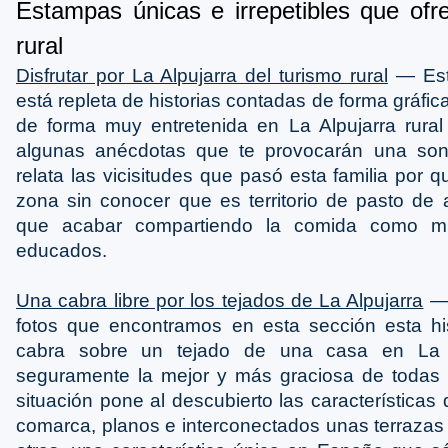
Estampas únicas e irrepetibles que ofr
rural
Disfrutar por La Alpujarra del turismo rural
― Esta
está repleta de historias contadas de forma gráfica
de forma muy entretenida en La Alpujarra rura
algunas anécdotas que te provocarán una son
relata las vicisitudes que pasó esta familia por
zona sin conocer que es territorio de pasto de 
que acabar compartiendo la comida como m
educados.
Una cabra libre por los tejados de La Alpujarra
― 
fotos que encontramos en esta sección esta his
cabra sobre un tejado de una casa en La A
seguramente la mejor y más graciosa de todas 
situación pone al descubierto las características 
comarca, planos e interconectados unas terraza