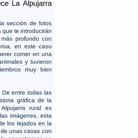
ece La Alpujarra
 sección de fotos
 que te introducirán
l más profundo con
risa, en este caso
 querer comer en una
animales y tuvieron
iembros muy bien
De entre todas las
toria gráfica de la
lpujarra rural es
las imágenes, esta
de los tejados en la
s de unas casas con