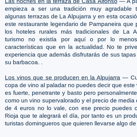
Las noches en la terraza de Casa Alfonso
― A par
empieza a ser una tradición muy agradable 
algunas terrazas de La Alpujarra y en esta ocas
este restaurante legendario de Pampaneira que 
los hoteles rurales más tradicionales de La A
turismo no existía por aquí o por lo meno
características que en la actualidad. No te pri
experiencia que además disfrutarás de sus tapas
su barbacoa.
.
Los vinos que se producen en la Alpujarra
― Cua
copa de vino al paladar no puedes decir que este
es fuerte, penetrante y basto pero personalmente 
como un vino supervalorado y el precio de media 
de 4 euros no lo vale, con ese precio puedes 
Rioja que te alegrará el día, por tanto es un pro
turistas domingueros que quieren llevarse algo de