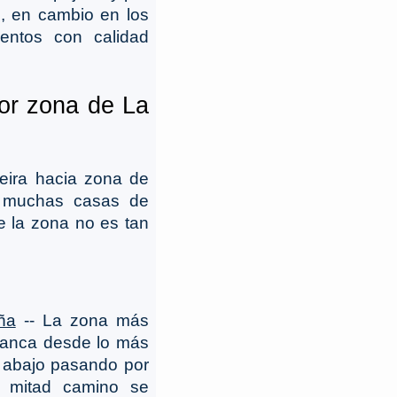
s, en cambio en los
entos con calidad
jor zona de La
eira hacia zona de
os muchas casas de
ue la zona no es tan
ña
-- La zona más
rranca desde lo más
a abajo pasando por
a mitad camino se