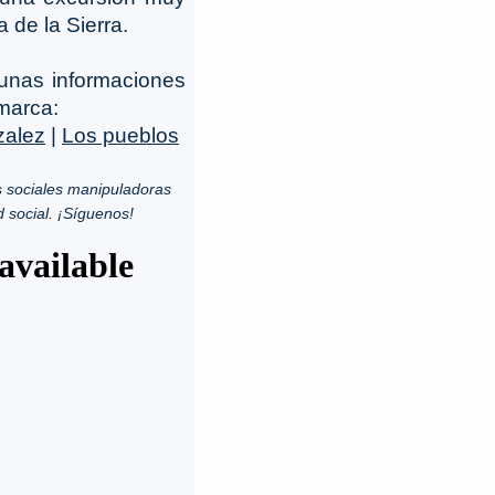
a de la Sierra.
gunas informaciones
omarca:
zalez
|
Los pueblos
 sociales manipuladoras
d social. ¡Síguenos!