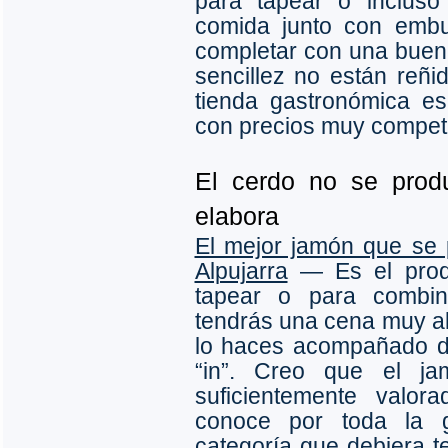
para tapear o incluso
comida junto con embu
completar con una buena
sencillez no están reñ
tienda gastronómica e
con precios muy competi
El cerdo no se prod
elabora
El mejor jamón que se
Alpujarra
― Es el produ
tapear o para combi
tendrás una cena muy alp
lo haces acompañado de
“in”. Creo que el j
suficientemente valo
conoce por toda la g
categoría que debiera t