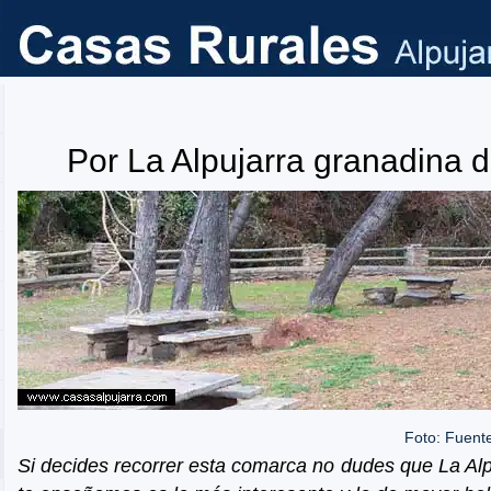
Por La Alpujarra granadina d
Foto: Fuente
Si decides recorrer esta comarca no dudes que La Al