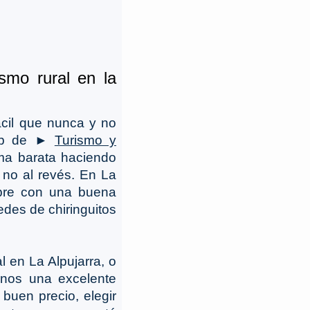
ismo rural en la
ácil que nunca y no
 web de ►
Turismo y
rma barata haciendo
 no al revés. En La
ibre con una buena
edes de chiringuitos
l en La Alpujarra, o
rnos una excelente
 buen precio, elegir