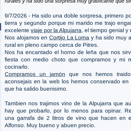
rurales y ha sido una sorpresa muy gratificante que s
9/7/2026 - Ha sido una doble sorpresa, primero po
tierra y segundo porque mi marido me trajo eng
excelente
viaje por la Alpujarra
, el tiempo genial 
Nos alojamos en
Cortijo La Loma
y ha sido muy a
rural en pleno campo cerca de Pitres.
Nos ha encantado el horno de leña que nos sirv
fiesta con medio choto que compramos y mi m
cocinarlo.
Compramos un jamón
que nos hemos traido
aconsejais en la web los hemos conservado en M
que ha salido buenisimo.
Tambien nos trajimos vino de la Alpujarra que 
hay que probarlo, por lo menos para opinar. 
una garrafa de 2 litros de vino que hacen en e
Alfonso. Muy bueno y abuen precio.