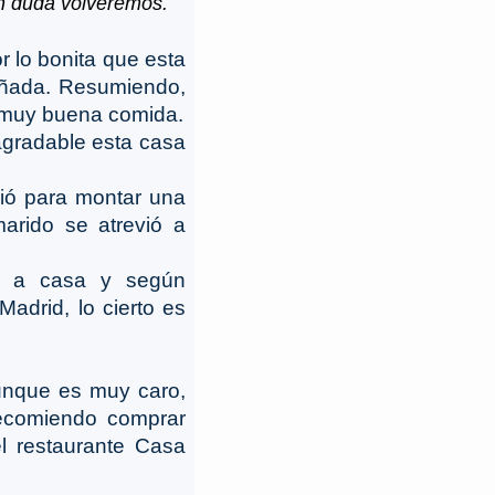
in duda volveremos.
r lo bonita que esta
añada. Resumiendo,
y muy buena comida.
gradable esta casa
ió para montar una
arido se atrevió a
 a casa y según
adrid, lo cierto es
aunque es muy caro,
Recomiendo comprar
l restaurante Casa