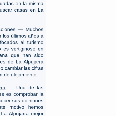
tuadas en la misma
 buscar casas en La
caciones ― Muchos
n los últimos años a
focados al turismo
o es vertiginoso en
cana que han sido
les de La Alpujarra
 cambiar las cifras
n de alojamiento.
rra
― Una de las
es es comprobar la
nocer sus opiniones
ste motivo hemos
 La Alpujarra mejor