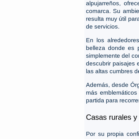
alpujarreños, ofr
comarca. Su ambien
resulta muy útil pa
de servicios.
En los alrededore
belleza donde es p
simplemente del con
descubrir paisajes 
las altas cumbres d
Además, desde Órgi
más emblemáticos d
partida para recorr
Casas rurales y
Por su propia con