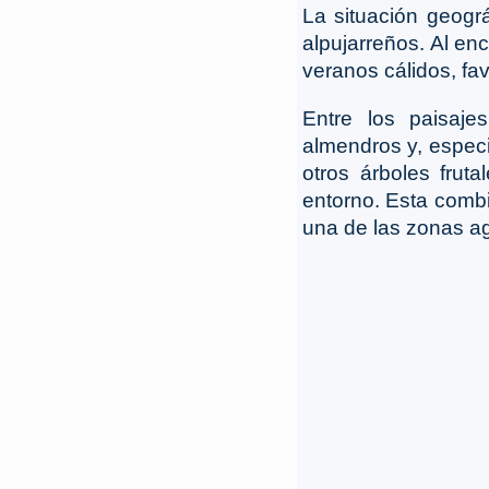
La situación geogr
alpujarreños. Al en
veranos cálidos, fa
Entre los paisaje
almendros y, especi
otros árboles frut
entorno. Esta comb
una de las zonas ag